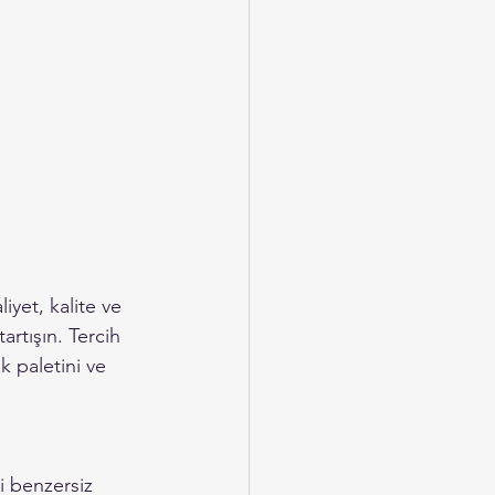
yet, kalite ve 
artışın. Tercih 
k paletini ve 
li benzersiz 