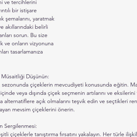
i ve tercihlerini 
ntılı bir istişare 
nk şemalarını, yaratmak 
e akıllarındaki belirli 
anları sorun. Bu size 
k ve onların vizyonuna 
ları tasarlamanıza 
 Müsaitliği Düşünün:
n sezonunda çiçeklerin mevcudiyeti konusunda eğitin. Mali
 içinde veya dışında çiçek seçmenin artılarını ve eksilerini t
sa alternatiflere açık olmalarını teşvik edin ve seçtikleri ren
yan mevsim çiçeklerini önerin.
in Sergilenmesi:
itli çiçeklerle tanıştırma fırsatını yakalayın. Her türle ilişki