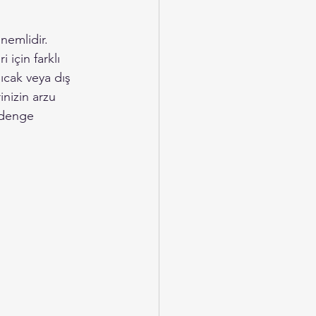
nemlidir. 
için farklı 
ıcak veya dış 
inizin arzu 
r denge 