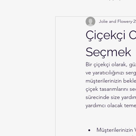
Jolie and Flowery
2
Çiçekçi 
Seçmek
Bir çiçekçi olarak, g
ve yaratıcılığınızı ser
müşterilerinizin bekl
çiçek tasarımlarını s
sürecinde size yardım
yardımcı olacak temel
Müşterilerinizin