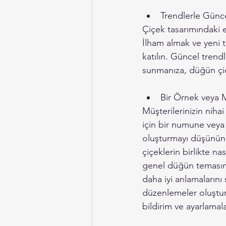
Trendlerle Günce
Çiçek tasarımındaki e
İlham almak ve yeni t
katılın. Güncel trend
sunmanıza, düğün çiç
Bir Örnek veya 
Müşterilerinizin niha
için bir numune vey
oluşturmayı düşünün. 
çiçeklerin birlikte na
genel düğün temasına
daha iyi anlamalarını 
düzenlemeler oluştu
bildirim ve ayarlamalar