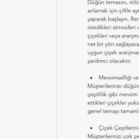
Düğün temasını, stilin
anlamak için çiftle ayrı
yaparak başlayın. Re
istedikleri atmosferi v
çiçekleri veya aranjm
net bir yön sağlayaca
uygun çiçek aranjman
yardımcı olacaktır.
Mevsimselliği ve
Müşterilerinizi düğü
çeşitlilik gibi mevsim
ettikleri çiçekler yok
genel temayı tamamla
Çiçek Çeşitlerin
Müşterilerinizi çok çeş