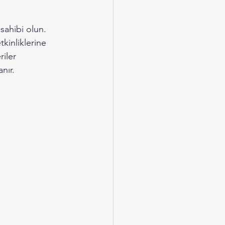
sahibi olun. 
kinliklerine 
iler 
nır.