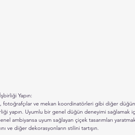
İşbirliği Yapın:
 fotoğrafçılar ve mekan koordinatörleri gibi diğer düğün s
liği yapın. Uyumlu bir genel düğün deneyimi sağlamak için 
 Genel ambiyansa uyum sağlayan çiçek tasarımları yaratma
ı ve diğer dekorasyonların stilini tartışın.