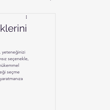
lerini
 yeteneğinizi 
yısız seçenekle, 
n mükemmel 
çeği seçme 
 yaratmanıza 