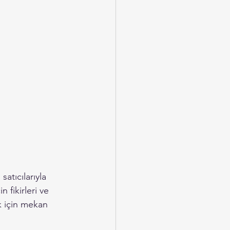
atıcılarıyla 
fikirleri ve 
k için mekan 