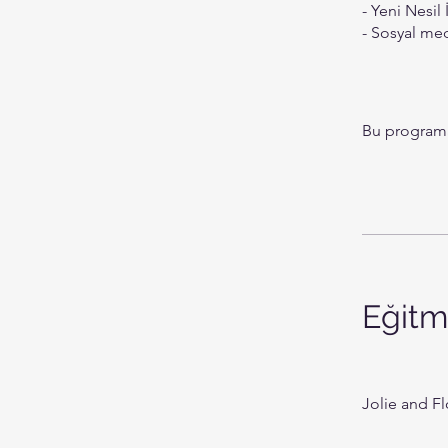
- Yeni Nesil 
- Sosyal med
Bu programa
Eğitm
Jolie and F