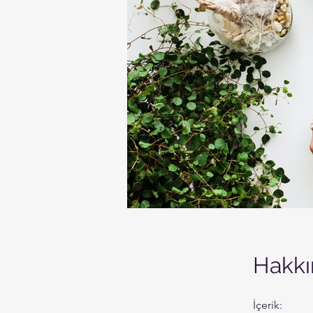
Hakk
İçerik: