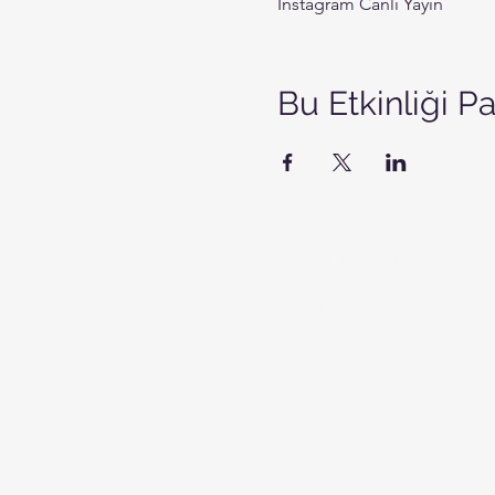
Instagram Canlı Yayın
Bu Etkinliği P
MÜŞTERİ İLİŞKİLERİ
Hakkımızda
Gizlilik Sözleşmesi
Mesafeli Satış Sözleşmesi
Teslimat & İade
KVKK