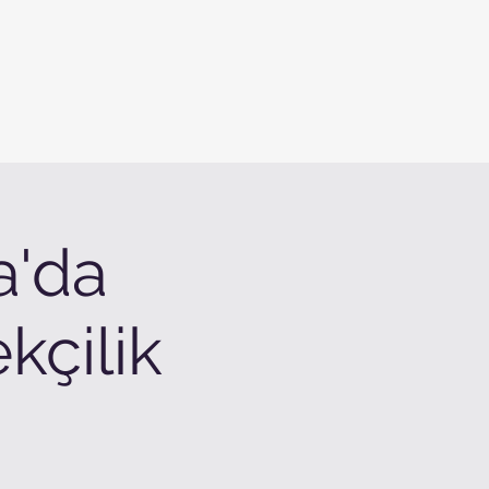
a'da
kçilik