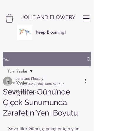
JOLIE AND FLOWERY
Keep Blooming!
Yazı
Tüm Yazılar
Jolie and Flowery
Tüm Yazılar
19 Oca 2025
2 dakikada okunur
Sevgililer Günü’nde
Yeni Nesil Çiçekçilik
Çiçek Sunumunda
Zarafetin Yeni Boyutu
Sevgililer Günü, çiçekçiler için yılın 