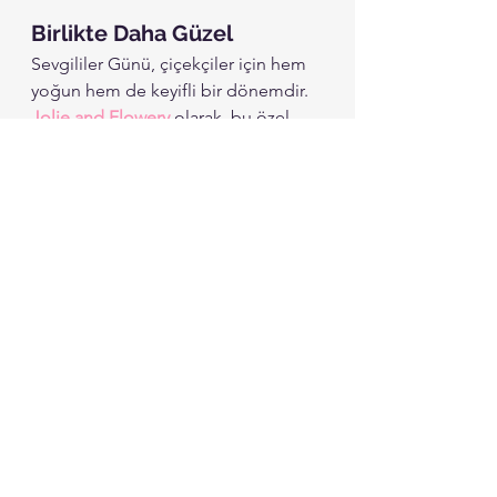
Birlikte Daha Güzel
Sevgililer Günü, çiçekçiler için hem 
yoğun hem de keyifli bir dönemdir. 
Jolie and Flowery
 olarak, bu özel 
günün heyecanına ortak oluyor ve 
sizinle birlikte sevginin en zarif halini 
taşıyoruz. 
“Sevgiyi zarafetin en güzel haliyle 
taşıyın!”
Jolie and Flowery Ekibi
Hepsini Gör
Son Yazılar