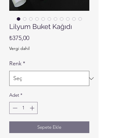
Lilyum Buket Kağıdı
Fiyat
₺375,00
Vergi dahil
Renk
*
Adet
*
Sepete Ekle